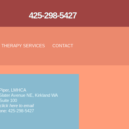
425-298-5427
THERAPY SERVICES
CONTACT
Piper
, LMHCA
Slater Avenue NE, Kirkland WA
Suite 100
click here to email
one:
425-298-5427