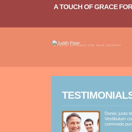
A TOUCH OF GRACE FO
A TOUCH OF GRACE FOR YOUR JOURNEY
TESTIMONIAL
Donec justo te
Vestibulum con
commodo purus