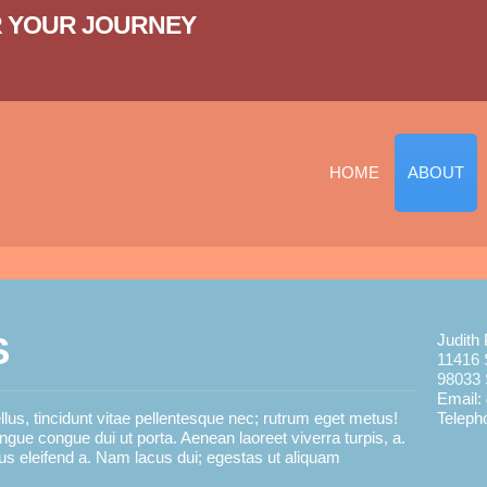
R YOUR JOURNEY
HOME
ABOUT
S
Judith 
11416 
98033 
Email:
llus, tincidunt vitae pellentesque nec; rutrum eget metus!
Teleph
gue congue dui ut porta. Aenean laoreet viverra turpis, a.
 eleifend a. Nam lacus dui; egestas ut aliquam