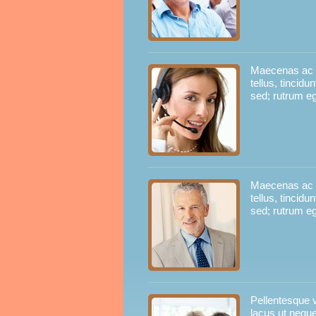
Maecenas ac la
tellus, tincid
sed; rutrum e
Maecenas ac la
tellus, tincid
sed; rutrum e
Pellentesque 
lacus ut neque 