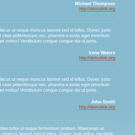
Michael Thompson
http://demolink.org
cus ut neque rhoncus laoreet sed id tellus. Donec justo
unt vitae pellentesque nec, pharetra a estas eget ementum
get metus! Vestibulum congue congue dui ut porta.
Irene Waters
http://demolink.org
cus ut neque rhoncus laoreet sed id tellus. Donec justo
unt vitae pellentesque nec, pharetra a estas eget ementum
get metus! Vestibulum congue congue dui ut porta.
John Smith
http://demolink.org
vitae tortor id neque fermentum pretium. Maecenas ac
rhoncus laoreet sed id tellus. Donec justo tellus, tincidunt